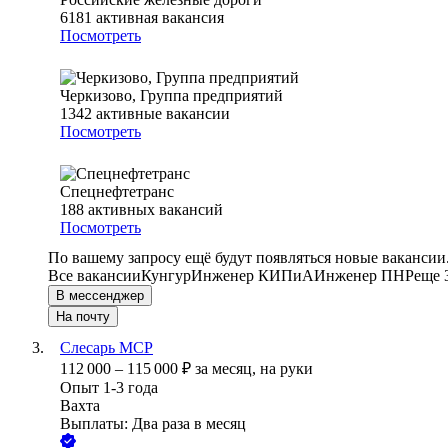
6181
активная вакансия
Посмотреть
Черкизово, Группа предприятий
1342
активные вакансии
Посмотреть
Спецнефтетранс
188
активных вакансий
Посмотреть
По вашему запросу ещё будут появляться новые вакансии
Все вакансии
Кунгур
Инженер КИПиА
Инженер ПНР
еще 
В мессенджер
На почту
Слесарь МСР
112 000
–
115 000
₽
за месяц,
на руки
Опыт 1-3 года
Вахта
Выплаты: Два раза в месяц