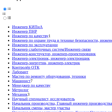
Инженер КИПиА
Инженер ПНР
Инженер по качеству
1
Инженер по охране труда и технике безопасности, инжен
Инженер по эксплуатации
Инженер слаботочных систем/Инженер связи
Инженер-конструктор, инженер-проектировщик
Инженер-электроник, инженер-электронщик
Инженер-энергетик, инженер-электрик
Контролёр ОТК
Лаборант
Мастер по ремонту оборудования, техники
Машинист
7
Менеджер по качеству
Метролог
Механик
3
Научный специалист, исследователь
Начальник производства, Главный инженер производства
Начальник смены, мастер участка