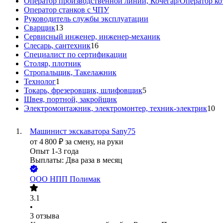
Оператор производственной линии, Кочегар/Оператор ко
Оператор станков с ЧПУ
Руководитель службы эксплуатации
Сварщик
13
Сервисный инженер, инженер-механик
Слесарь, сантехник
16
Специалист по сертификации
Столяр, плотник
Стропальщик, Такелажник
Технолог
1
Токарь, фрезеровщик, шлифовщик
5
Швея, портной, закройщик
Электромонтажник, электромонтер, техник-электрик
10
Машинист экскаватора Sany75
от
4 800
₽
за смену,
на руки
Опыт 1-3 года
Выплаты: Два раза в месяц
ООО
НПП Полимак
3.1
•
3
отзыва