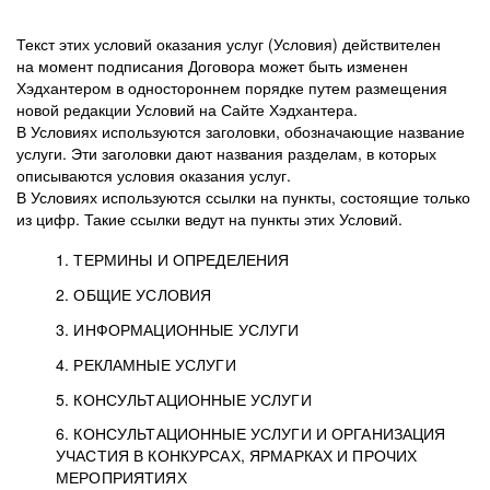
Текст этих условий оказания услуг (Условия) действителен
на момент подписания Договора может быть изменен
Хэдхантером в одностороннем порядке путем размещения
новой редакции Условий на Сайте Хэдхантера.
В Условиях используются заголовки, обозначающие название
услуги. Эти заголовки дают названия разделам, в которых
описываются условия оказания услуг.
В Условиях используются ссылки на пункты, состоящие только
из цифр. Такие ссылки ведут на пункты этих Условий.
1. ТЕРМИНЫ И ОПРЕДЕЛЕНИЯ
2. ОБЩИЕ УСЛОВИЯ
3. ИНФОРМАЦИОННЫЕ УСЛУГИ
1.1. Хэдхантер, или
Хэдхантер, ООО
4. РЕКЛАМНЫЕ УСЛУГИ
HeadHunter, или
«Хэдхантер», ИНН
2.1. Типы и статусы регистрации
5. КОНСУЛЬТАЦИОННЫЕ УСЛУГИ
Исполнитель
7718620740, адрес:
Типы регистрации
3.1. Предоставление доступа к базе данных
2.2. Активация услуг
6. КОНСУЛЬТАЦИОННЫЕ УСЛУГИ И ОРГАНИЗАЦИЯ
125047, г. Москва,
резюме с предложениями Соискателей
Описание и активация
УЧАСТИЯ В КОНКУРСАХ, ЯРМАРКАХ И ПРОЧИХ
2.1.1. Заказчику может быть присвоен один
4.0. Общие условия оказания рекламных услуг
внутригородская
о трудоустройстве с возможностью просмотра
МЕРОПРИЯТИЯХ
из Типов регистраций.
территория
4.0.1. Хэдхантер оказывает Заказчику услугу