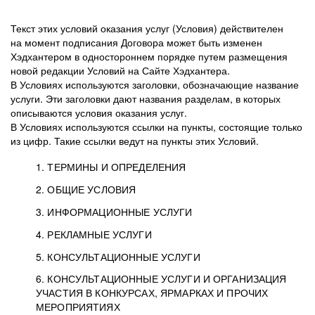
Текст этих условий оказания услуг (Условия) действителен
на момент подписания Договора может быть изменен
Хэдхантером в одностороннем порядке путем размещения
новой редакции Условий на Сайте Хэдхантера.
В Условиях используются заголовки, обозначающие название
услуги. Эти заголовки дают названия разделам, в которых
описываются условия оказания услуг.
В Условиях используются ссылки на пункты, состоящие только
из цифр. Такие ссылки ведут на пункты этих Условий.
1. ТЕРМИНЫ И ОПРЕДЕЛЕНИЯ
2. ОБЩИЕ УСЛОВИЯ
3. ИНФОРМАЦИОННЫЕ УСЛУГИ
1.1. Хэдхантер, или
Хэдхантер, ООО
4. РЕКЛАМНЫЕ УСЛУГИ
HeadHunter, или
«Хэдхантер», ИНН
2.1. Типы и статусы регистрации
5. КОНСУЛЬТАЦИОННЫЕ УСЛУГИ
Исполнитель
7718620740, адрес:
Типы регистрации
3.1. Предоставление доступа к базе данных
2.2. Активация услуг
6. КОНСУЛЬТАЦИОННЫЕ УСЛУГИ И ОРГАНИЗАЦИЯ
125047, г. Москва,
резюме с предложениями Соискателей
Описание и активация
УЧАСТИЯ В КОНКУРСАХ, ЯРМАРКАХ И ПРОЧИХ
2.1.1. Заказчику может быть присвоен один
4.0. Общие условия оказания рекламных услуг
внутригородская
о трудоустройстве с возможностью просмотра
МЕРОПРИЯТИЯХ
из Типов регистраций.
территория
4.0.1. Хэдхантер оказывает Заказчику услугу