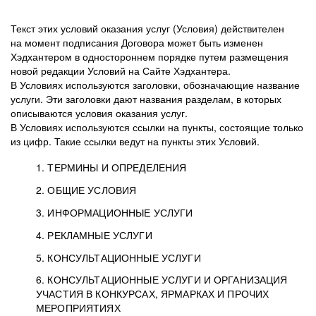
Текст этих условий оказания услуг (Условия) действителен
на момент подписания Договора может быть изменен
Хэдхантером в одностороннем порядке путем размещения
новой редакции Условий на Сайте Хэдхантера.
В Условиях используются заголовки, обозначающие название
услуги. Эти заголовки дают названия разделам, в которых
описываются условия оказания услуг.
В Условиях используются ссылки на пункты, состоящие только
из цифр. Такие ссылки ведут на пункты этих Условий.
1. ТЕРМИНЫ И ОПРЕДЕЛЕНИЯ
2. ОБЩИЕ УСЛОВИЯ
3. ИНФОРМАЦИОННЫЕ УСЛУГИ
1.1. Хэдхантер, или
Хэдхантер, ООО
4. РЕКЛАМНЫЕ УСЛУГИ
HeadHunter, или
«Хэдхантер», ИНН
2.1. Типы и статусы регистрации
5. КОНСУЛЬТАЦИОННЫЕ УСЛУГИ
Исполнитель
7718620740, адрес:
Типы регистрации
3.1. Предоставление доступа к базе данных
2.2. Активация услуг
6. КОНСУЛЬТАЦИОННЫЕ УСЛУГИ И ОРГАНИЗАЦИЯ
125047, г. Москва,
резюме с предложениями Соискателей
Описание и активация
УЧАСТИЯ В КОНКУРСАХ, ЯРМАРКАХ И ПРОЧИХ
2.1.1. Заказчику может быть присвоен один
4.0. Общие условия оказания рекламных услуг
внутригородская
о трудоустройстве с возможностью просмотра
МЕРОПРИЯТИЯХ
из Типов регистраций.
территория
4.0.1. Хэдхантер оказывает Заказчику услугу