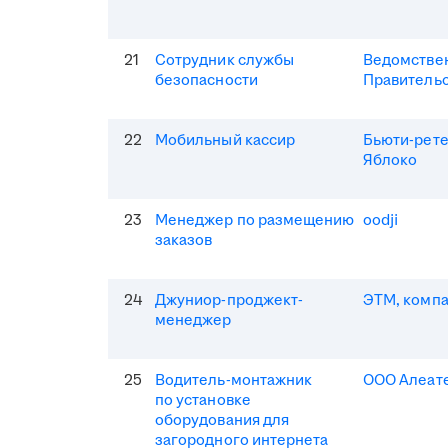
21
Сотрудник службы
Ведомствен
безопасности
Правитель
22
Мобильный кассир
Бьюти-рет
Яблоко
23
Менеджер по размещению
oodji
заказов
24
Джуниор-проджект-
ЭТМ, комп
менеджер
25
Водитель-монтажник
ООО Алеат
по установке
оборудования для
загородного интернета