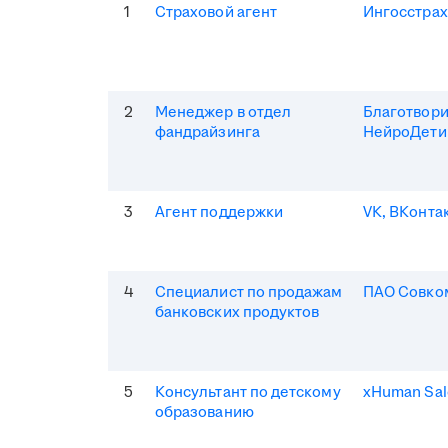
1
Страховой агент
Ингосстрах
2
Менеджер в отдел
Благотвор
фандрайзинга
НейроДети
3
Агент поддержки
VK, ВКонта
4
Специалист по продажам
ПАО Совко
банковских продуктов
5
Консультант по детскому
xHuman Sal
образованию