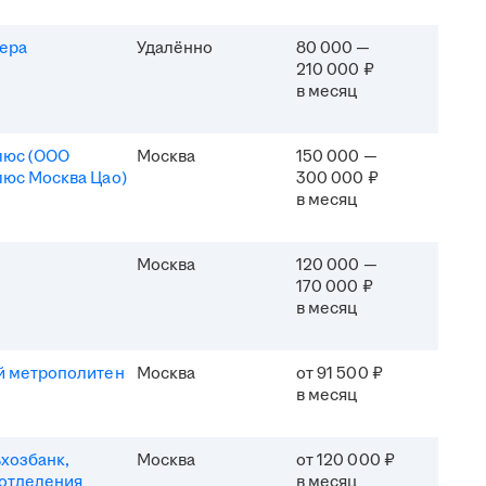
ера
Удалённо
80 000 —
210 000 ₽
в месяц
люс (ООО
Москва
150 000 —
юс Москва Цао)
300 000 ₽
в месяц
Москва
120 000 —
170 000 ₽
в месяц
й метрополитен
Москва
от 91 500 ₽
в месяц
хозбанк,
Москва
от 120 000 ₽
отделения
в месяц