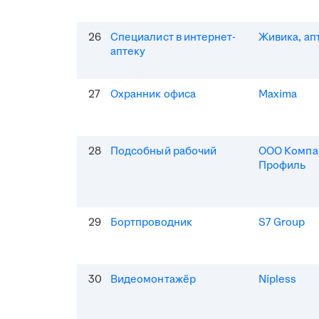
26
Специалист в интернет-
Живика, ап
аптеку
27
Охранник офиса
Maxima
28
Подсобный рабочий
ООО Компа
Профиль
29
Бортпроводник
S7 Group
30
Видеомонтажёр
Nipless