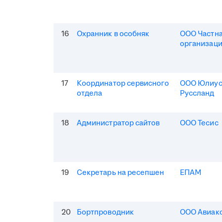
16
Охранник в особняк
ООО Частна
организаци
17
Координатор сервисного
ООО Юлиус
отдела
Руссланд
18
Администратор сайтов
ООО Тесис
19
Секретарь на ресепшен
ЕПАМ
20
Бортпроводник
ООО Авиак