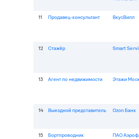
11
Продавец-консультант
ВкусВилл
12
Стажёр
Smart Serv
13
Агент по недвижимости
Этажи Мос
14
Выездной представитель
Ozon Банк
15
Бортпроводник
ПАО Аэроф