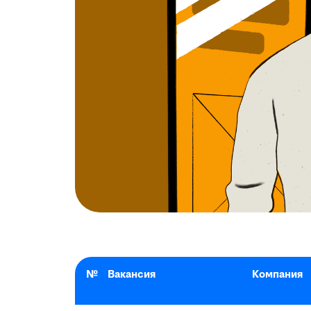
№
Вакансия
Компания