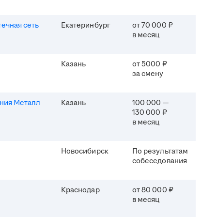
течная сеть
Екатеринбург
от 70 000 ₽
в месяц
Казань
от 5000 ₽
за смену
ния Металл
Казань
100 000 —
130 000 ₽
в месяц
Новосибирск
По результатам
собеседования
Краснодар
от 80 000 ₽
в месяц