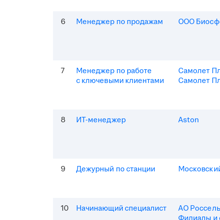
6
Менеджер по продажам
ООО Биосф
7
Менеджер по работе
Самолет П
с ключевыми клиентами
Самолет Пл
8
ИТ-менеджер
Aston
9
Дежурный по станции
Московски
10
Начинающий специалист
АО Россель
Филиалы и 