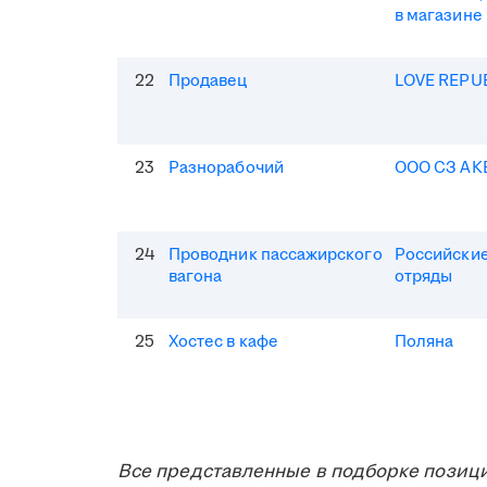
в магазине
22
Продавец
LOVE REPU
23
Разнорабочий
ООО СЗ АК
24
Проводник пассажирского
Российские
вагона
отряды
25
Хостес в кафе
Поляна
Все представленные в подборке позици