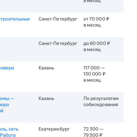
в месяц
строительные
Санкт-Петербург
от 70 000 ₽
в месяц
Санкт-Петербург
до 60 000 ₽
в месяц
ливери
Казань
117 000 —
130 000 ₽
в месяц
комы —
Казань
По результатам
бюро
собеседования
ий
ль, сеть
Екатеринбург
72 300 —
 Работа
79 500 ₽