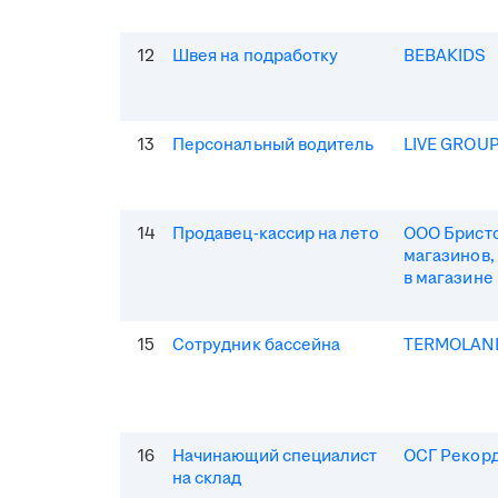
12
Швея на подработку
BEBAKIDS
13
Персональный водитель
LIVE GROU
14
Продавец-кассир на лето
ООО Бристо
магазинов,
в магазине
15
Сотрудник бассейна
TERMOLAN
16
Начинающий специалист
ОСГ Рекор
на склад