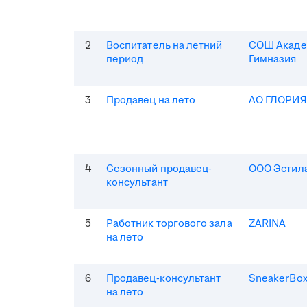
2
Воспитатель на летний
СОШ Акаде
период
Гимназия
3
Продавец на лето
АО ГЛОРИ
4
Сезонный продавец-
ООО Эстила
консультант
5
Работник торгового зала
ZARINA
на лето
6
Продавец-консультант
SneakerBo
на лето