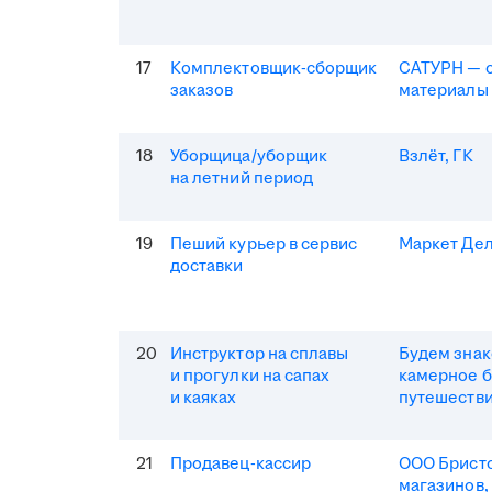
17
Комплектовщик-сборщик
САТУРН — 
заказов
материалы
18
Уборщица/уборщик
Взлёт, ГК
на летний период
19
Пеший курьер в сервис
Маркет Де
доставки
20
Инструктор на сплавы
Будем зна
и прогулки на сапах
камерное 
и каяках
путешеств
21
Продавец-кассир
ООО Бристо
магазинов,