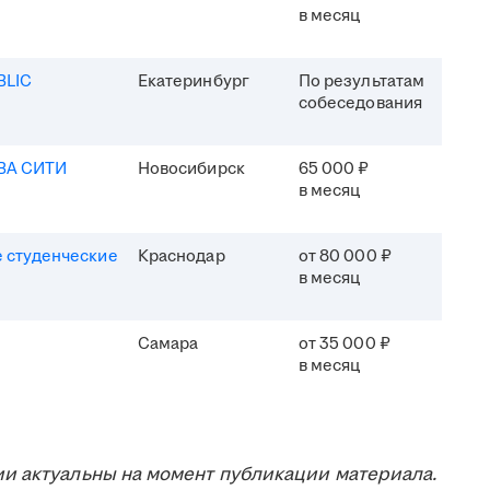
в месяц
BLIC
Екатеринбург
По результатам
собеседования
ВА СИТИ
Новосибирск
65 000 ₽
в месяц
 студенческие
Краснодар
от 80 000 ₽
в месяц
Самара
от 35 000 ₽
в месяц
и актуальны на момент публикации материала.