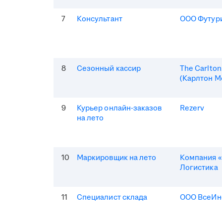
7
Консультант
ООО Футур
8
Сезонный кассир
The Carlto
(Карлтон М
9
Курьер онлайн-заказов
Rezerv
на лето
10
Маркировщик на лето
Компания «
Логистика
11
Специалист склада
ООО ВсеИн