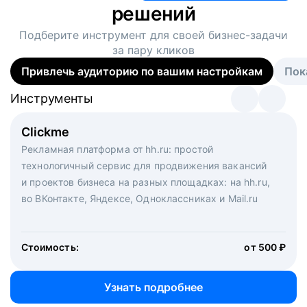
решений
Подберите инструмент для своей
бизнес-задачи
за пару кликов
Привлечь аудиторию по вашим настройкам
Пок
Инструменты
Инструменты
Инструменты
Виртуальный рекрутер
Clickme
Вакансия дня
Массовый подбор под ключ. Решите, сколько
Рекламная платформа от hh.ru: простой
Рекламный формат для вакансий на главной странице
кандидатов и когда вам нужно, и за дело возьмутся
технологичный сервис для продвижения вакансий
hh.ru. Увеличивает количество откликов
маркетологи, рекрутеры и проектные менеджеры
и проектов бизнеса на разных площадках: на hh.ru,
hh.ru с целым набором digital-инструментов
во ВКонтакте, Яндексе, Одноклассниках и Mail.ru
Стоимость:
от 200 000 ₽
Узнать подробнее
Стоимость:
от 500 ₽
Узнать подробнее
Узнать подробнее