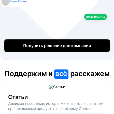
Борис Кашко
Юлия Изоитко
Александр Кулагин
Даниил Макаров
Екатерина Лазаренко
Юлия Изоитко
Получить решение для компании
Поддержим и
всё
расскажем
Статьи
Делимся новостями, историями клиентов и советами
про рекламные продукты и платформу Clickme