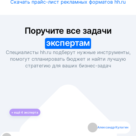
Скачать прайс-лист рекламных форматов hh.ru
Поручите все задачи
экспертам
Специалисты hh.ru подберут нужные инструменты,
помогут спланировать бюджет и найти лучшую
стратегию для ваших
бизнес-задач
+ ещё
4
эксперта
Екатерина Лазаренко
Александр Кулагин
Даниил Макаров
Борис Кашко
Юлия Изоитко