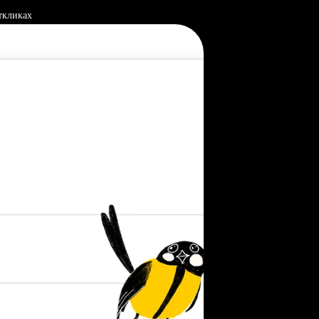
ткликах