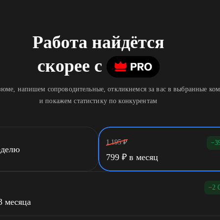
Работа найдётся
скорее
c
юме, напишем сопроводительные, откликнемся за вас в выбранные ко
и покажем статистику по конкурентам
1 195
₽
−3
еделю
799
₽
в месяц
−2 
3 месяца