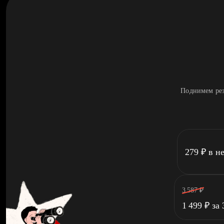
Поднимем рез
279
₽
в н
3 587
₽
1 499
₽
за 