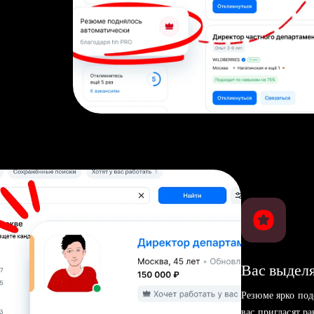
Вас выделя
Резюме ярко под
вас пригласят р