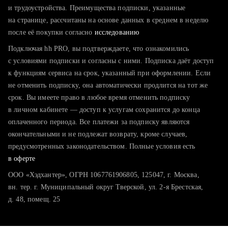
тратите много времени на поиск и вручную поднимаете
и трудоустройства. Преимущества подписки, указанные
резюме
на странице, рассчитаны на основе данных в среднем в неделю
после её покупки согласно
хотите сравнить себя с конкурентами и оценить шансы
исследованию
Подключая hh PRO, вы подтверждаете, что ознакомились
с условиями подписки и согласны с ними. Подписка даёт доступ
к функциям сервиса на срок, указанный при оформлении. Если
не отменить подписку, она автоматически продлится на тот же
срок. Вы имеете право в любое время отменить подписку
в личном кабинете — доступ к услугам сохранится до конца
оплаченного периода. Все платежи за подписку являются
окончательными и не подлежат возврату, кроме случаев,
предусмотренных законодательством. Полные условия есть
в оферте
ООО «Хэдхантер», ОГРН 1067761906805, 125047, г. Москва,
вн. тер. г. Муниципальный округ Тверской, ул. 2-я Брестская,
д. 48, помещ. 25