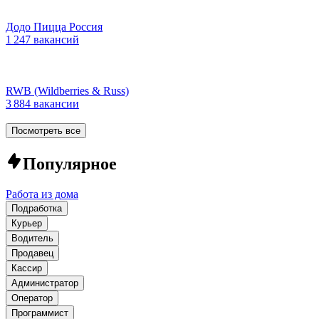
Додо Пицца Россия
1 247 вакансий
RWB (Wildberries & Russ)
3 884 вакансии
Посмотреть все
Популярное
Работа из дома
Подработка
Курьер
Водитель
Продавец
Кассир
Администратор
Оператор
Программист