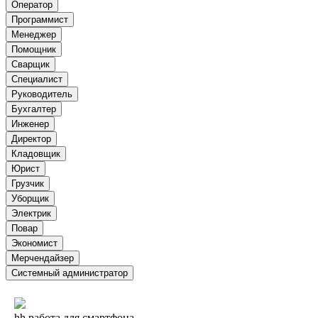
Оператор
Программист
Менеджер
Помощник
Сварщик
Специалист
Руководитель
Бухгалтер
Инженер
Директор
Кладовщик
Юрист
Грузчик
Уборщик
Электрик
Повар
Экономист
Мерчендайзер
Системный администратор
hh работа для смартфона